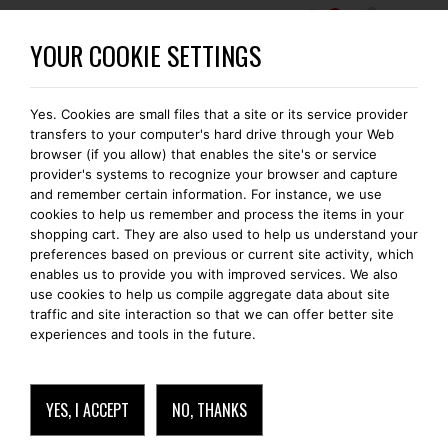
0
WORDT EEN BOMONTI-GOLD MEMBER
YOUR COOKIE SETTINGS
Yes. Cookies are small files that a site or its service provider
GRATIS VERZENDING IN HEEL EUROPA
transfers to your computer's hard drive through your Web
browser (if you allow) that enables the site's or service
provider's systems to recognize your browser and capture
HUAWEI MATE 20
and remember certain information. For instance, we use
cookies to help us remember and process the items in your
shopping cart. They are also used to help us understand your
PRO
preferences based on previous or current site activity, which
enables us to provide you with improved services. We also
use cookies to help us compile aggregate data about site
traffic and site interaction so that we can offer better site
experiences and tools in the future.
YES, I ACCEPT
NO, THANKS
HUAWEI MATE 20 PRO